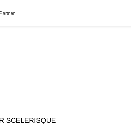
Partner
 eu mollis hac 
Home
Netus eu mollis hac dignis
Netus eu mollis hac dignis
R SCELERISQUE