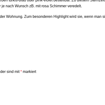
arben türkis-blau oder pink-violet bestellbar. Zu diesem Stern
er je nach Wunsch zB. mit rosa Schimmer veredelt.
der Wohnung. Zum besonderen Highlight wird sie, wenn man sie v
lder sind mit
*
markiert