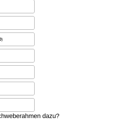
0
)
Schweberahmen dazu?