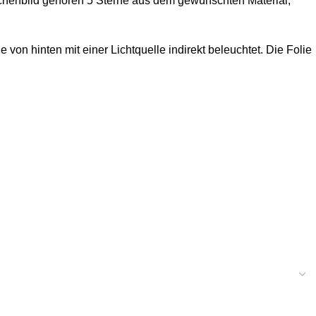
zeichenbild gehören 5 Sterne aus dem gewünschten Material,
on hinten mit einer Lichtquelle indirekt beleuchtet. Die Folie