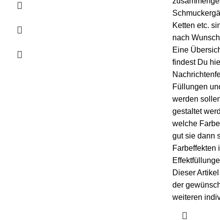
zusammengest
Schmuckergä
Ketten etc. si
nach Wunsch 
Eine Übersic
findest Du
hie
Nachrichtenfe
Füllungen und
werden sollen
gestaltet we
welche Farbe
gut sie dann 
Farbeffekten i
Effektfüllung
Dieser Artike
der gewünsch
weiteren indi