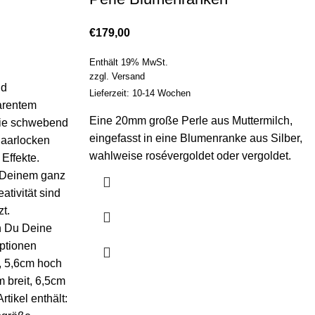
€
179,00
Enthält 19% MwSt.
zzgl.
Versand
nd
Lieferzeit: 10-14 Wochen
arentem
Eine 20mm große Perle aus Muttermilch,
 wie schwebend
eingefasst in eine Blumenranke aus Silber,
Haarlocken
wahlweise rosévergoldet oder vergoldet.
Effekte.
 Deinem ganz
ativität sind
zt.
n Du Deine
ptionen
t, 5,6cm hoch
 breit, 6,5cm
tikel enthält: