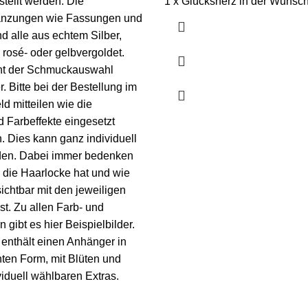
ellt werden. Die
1 x Glücksherz in der Wunsc
nzungen wie Fassungen und
nd alle aus echtem Silber,
rosé- oder gelbvergoldet.
ht der Schmuckauswahl
r
. Bitte bei der Bestellung im
ld mitteilen wie die
 Farbeffekte eingesetzt
. Dies kann ganz individuell
rden. Dabei immer bedenken
 die Haarlocke hat und wie
sichtbar mit den jeweiligen
st. Zu allen Farb- und
en gibt es
hier
Beispielbilder.
l enthält einen Anhänger in
ten Form, mit Blüten und
viduell wählbaren Extras.