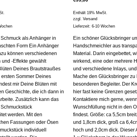
St.
Enthält 19% MwSt.
zzgl.
Versand
 Wochen
Lieferzeit: 6-10 Wochen
 Schmuck als Anhänger in
Ein schöner Glücksbringer u
schten Form Ein Anhänger
Handschmeichler aus transp
Dazu können verschiedenen
Material. Darin eingebettet,
 und -Effekte gewählt
wirkend, eine oder mehrere 
Blüten Deines Brautstraußes
und verschiedene Inlays, und 
 ersten Sommer Deines
Mache den Glücksbringer zu
dest mir Deine Blüten mit
besonderen Begleiter. Der Kre
n Geschichte, die ich dann in
hier fast keine Grenzen geset
rbeite. Zusätzlich kann das
Kontaktiere mich gerne, wen
 Schmuckstück
Wunschfüllung nicht in den O
itet werden. Mit den
findest. Größe: ca 5,5cm brei
ichen Fassungen oder Ösen
und 1,8cm dick, groß ca 6,4cm
muckstück individuell
hoch und 2,0cm dick. Dieser Ar