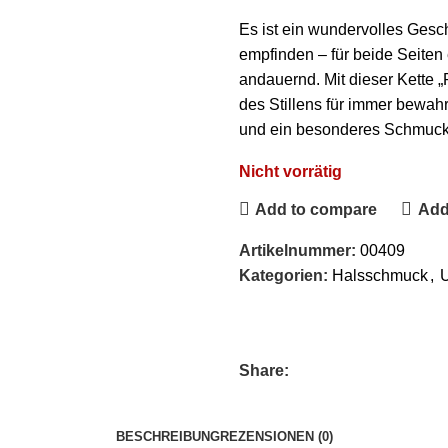
Es ist ein wundervolles Ges
empfinden – für beide Seiten
andauernd. Mit dieser Kette „
des Stillens für immer bewah
und ein besonderes Schmucks
Nicht vorrätig
Add to compare
Add 
Artikelnummer:
00409
Kategorien:
Halsschmuck
,
U
Share:
BESCHREIBUNG
REZENSIONEN (0)